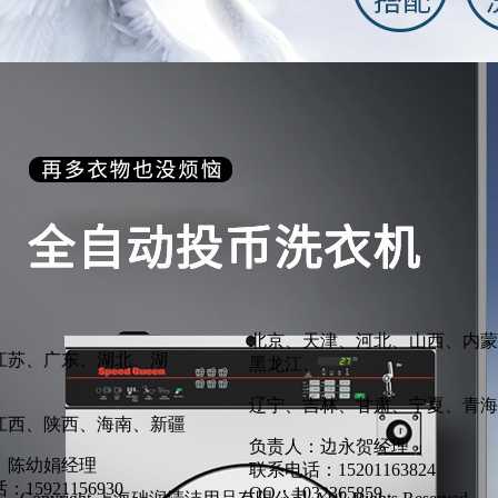
北京、天津、河北、山西、内蒙
江苏、广东、湖北、湖
黑龙江、
辽宁、吉林、甘肃、宁夏、青海
江西、陕西、海南、新疆
负责人：边永贺经理
：陈幼娟经理
联系电话：15201163824
15921156930
QQ：1032365859